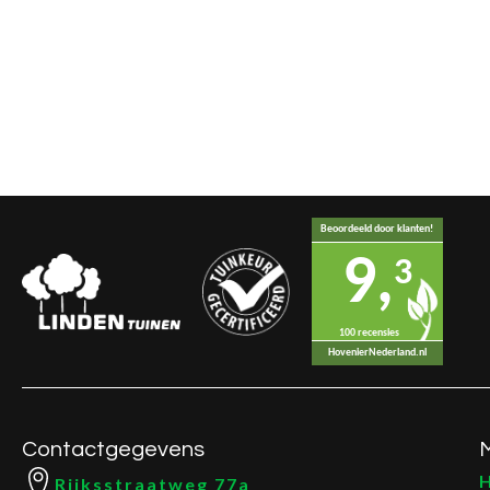
Beoordeeld door klanten!
9,
3
100 recensies
HovenierNederland.nl
Contactgegevens
Rijksstraatweg 77a