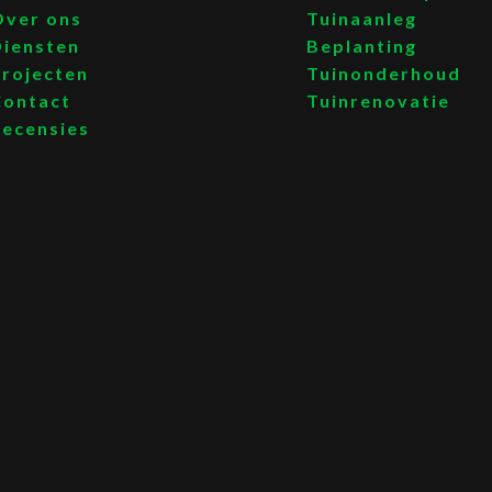
Over ons
Tuinaanleg
Diensten
Beplanting
Projecten
Tuinonderhoud
Contact
Tuinrenovatie
Recensies