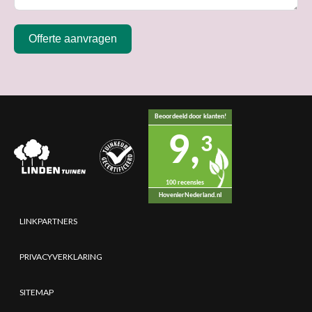
Offerte aanvragen
Beoordeeld door klanten!
9,
3
100 recensies
HovenierNederland.nl
LINKPARTNERS
PRIVACYVERKLARING
SITEMAP