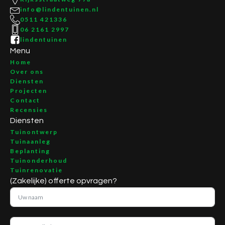
info@lindentuinen.nl
0511 421336
06 2161 2997
lindentuinen
Menu
Home
Over ons
Diensten
Projecten
Contact
Recensies
Diensten
Tuinontwerp
Tuinaanleg
Beplanting
Tuinonderhoud
Tuinrenovatie
(Zakelijke) offerte opvragen?