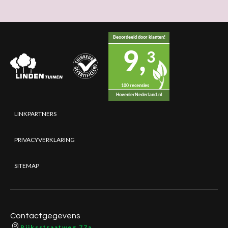
Beoordeeld door klanten!
9,
3
100 recensies
HovenierNederland.nl
LINKPARTNERS
PRIVACYVERKLARING
SITEMAP
Contactgegevens
Rijksstraatweg 77a