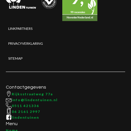
99 recensies
HovenierNederland.nl
LINKPARTNERS
PRIVACYVERKLARING
SITEMAP
Contactgegevens
Rijksstraatweg 77a
info@lindentuinen.nl
0511 421336
06 2161 2997
lindentuinen
Menu
Home