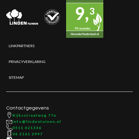
9,
3
99 recensies
HovenierNederland.nl
LINKPARTNERS
PRIVACYVERKLARING
SITEMAP
Contactgegevens
Rijksstraatweg 77a
info@lindentuinen.nl
0511 421336
06 2161 2997