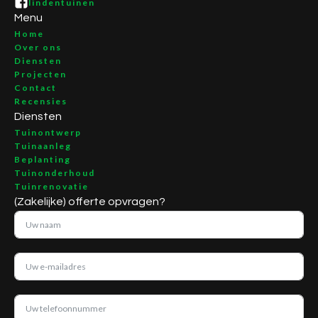
lindentuinen
Menu
Home
Over ons
Diensten
Projecten
Contact
Recensies
Diensten
Tuinontwerp
Tuinaanleg
Beplanting
Tuinonderhoud
Tuinrenovatie
(Zakelijke) offerte opvragen?