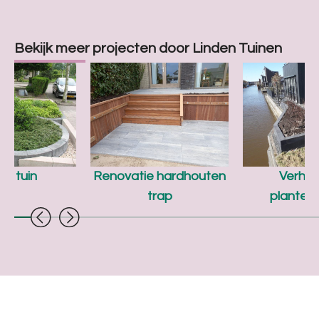
Bekijk meer projecten door Linden Tuinen
ne tuin
Renovatie hardhouten
Verho
trap
planten