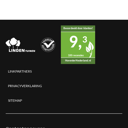
Beoordeeld door klanten!
9,
3
100 recensies
HovenierNederland.nl
LINKPARTNERS
PRIVACYVERKLARING
SITEMAP