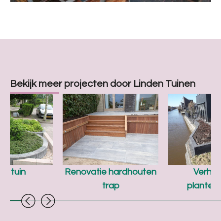
Bekijk meer projecten door Linden Tuinen
ne tuin
Renovatie hardhouten
Verho
trap
planten