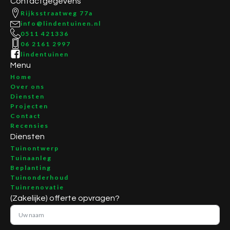
Contactgegevens
Rijksstraatweg 77a
info@lindentuinen.nl
0511 421336
06 2161 2997
lindentuinen
Menu
Home
Over ons
Diensten
Projecten
Contact
Recensies
Diensten
Tuinontwerp
Tuinaanleg
Beplanting
Tuinonderhoud
Tuinrenovatie
(Zakelijke) offerte opvragen?