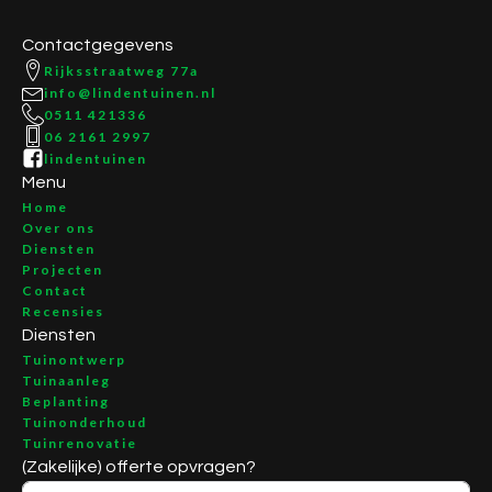
Contactgegevens
Rijksstraatweg 77a
info@lindentuinen.nl
0511 421336
06 2161 2997
lindentuinen
Menu
Home
Over ons
Diensten
Projecten
Contact
Recensies
Diensten
Tuinontwerp
Tuinaanleg
Beplanting
Tuinonderhoud
Tuinrenovatie
(Zakelijke) offerte opvragen?