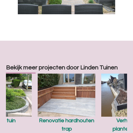
Bekijk meer projecten door Linden Tuinen
ne tuin
Renovatie hardhouten
Verho
trap
planten