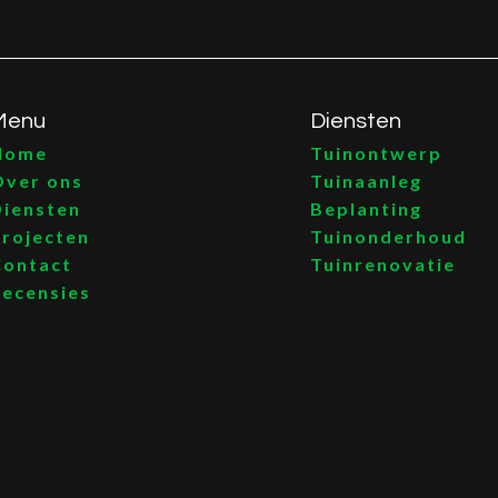
Menu
Diensten
Home
Tuinontwerp
Over ons
Tuinaanleg
Diensten
Beplanting
Projecten
Tuinonderhoud
Contact
Tuinrenovatie
Recensies