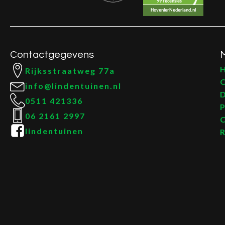
99 recensies
HovenierNederland.nl
Contactgegevens
Rijksstraatweg 77a
info@lindentuinen.nl
0511 421336
06 2161 2997
lindentuinen