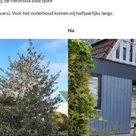
), de Perofskia Blue Spire
ivars). Voor het onderhoud komen wij halfjaarlijks langs.
Na