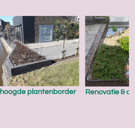
hoogde plantenborder
Renovatie & o