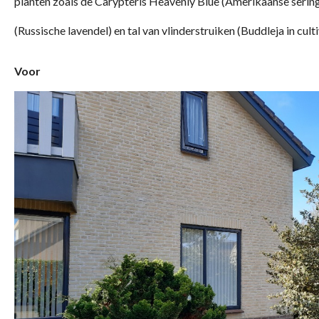
planten zoals de Carypteris Heavenly Blue (Amerikaanse sering
(Russische lavendel) en tal van vlinderstruiken (Buddleja in cult
Voor